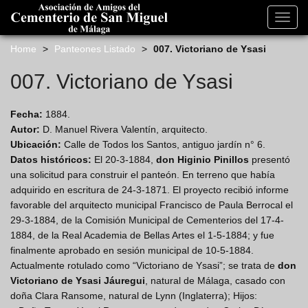
s
k
Toggl
i
navig
p
Home
>
Panteones Listado
>
007. Victoriano de Ysasi
t
o
007. Victoriano de Ysasi
m
a
Fecha:
1884.
i
Autor:
D. Manuel Rivera Valentín, arquitecto.
n
Ubicación:
Calle de Todos los Santos, antiguo jardín n° 6.
c
Datos históricos:
El 20-3-1884,
don Higinio Pinillos
presentó
o
una solicitud para construir el panteón. En terreno que había
n
adquirido en escritura de 24-3-1871. El proyecto recibió informe
t
favorable del arquitecto municipal Francisco de Paula Berrocal el
e
29-3-1884, de la Comisión Municipal de Cementerios del 17-4-
n
1884, de la Real Academia de Bellas Artes el 1-5-1884; y fue
t
finalmente aprobado en sesión municipal de 10-5-1884.
Actualmente rotulado como “Victoriano de Ysasi”; se trata de
don
Victoriano de Ysasi Jáuregui
, natural de Málaga, casado con
doña Clara Ransome, natural de Lynn (Inglaterra); Hijos: