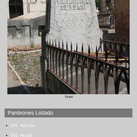
Ysasi
Panteones Listado
001. Alarcón
002. Alcalá