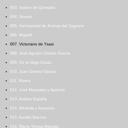
003. Solano de Quesada
004. Sirvent
005. Hermandad de Ánimas del Sagrario
006. Mapelli
007. Victoriano de Ysasi
008. José Agustín Gómez García
009. De la Vega Casas
010. Juan Gómez García
011. Rivera
012. José Mensales y Aparicio
013. Avelino España
014. Miranda y Avancino
015. Aurelio Marcos
016. María Teresa Mangas