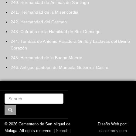
240. Hermandad de Ánimas de Santiago
241. Hermandad de la Misericordia
242. Hermandad del Carmen
243. Cofradía de la Humildad de Sto. Domingo
244. Tumbas de Antonio Paradera Griffo y Esclavas del Divino
Corazón
245. Hermandad de la Buena Muerte
246. Antiguo panteón de Manuela Gutiérrez Casini
Search
© 2026
Cementerio de San Miguel de
Diseño Web por:
Málaga
. All rights reserved. |
Search
|
danielmrey.com