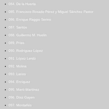
084. De la Huerta
085. Francisco Rosado Pérez y Miguel Sánchez Pastor
086. Enrique Raggio Serino
087. Santos
088. Guillermo M. Huelin
089. Príes
090. Rodríguez López
091. López Lerdó
092. Molina
093. Larios
094. Enríquez
095. Martí-Martínez
096. Díaz Gayen
097. Montañés