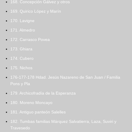
168. Concepción Gálvez y otros
169. Quirico López y Marín
170. Lavigne
171. Almedro
172. Carrasco Povea
173. Ghiara
174. Cubero
175. Nichos
176-177-178 Hdad. Jesús Nazareno de San Juan / Familia
Pons y Pla
179. Archicofradía de la Esperanza
180. Moreno Moncayo
181. Antiguo panteón Salelles
182. Tumbas familias Márquez Salvatierra, Laza, Suviri y
Travesedo