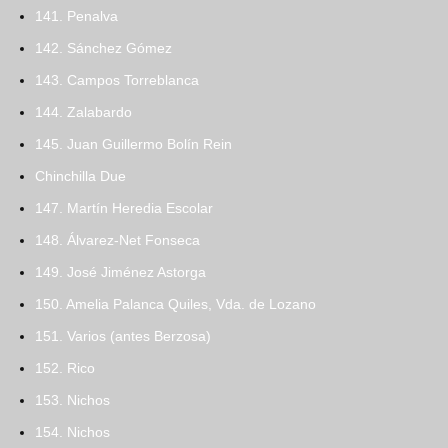
141. Penalva
142. Sánchez Gómez
143. Campos Torreblanca
144. Zalabardo
145. Juan Guillermo Bolín Rein
Chinchilla Due
147. Martín Heredia Escolar
148. Álvarez-Net Fonseca
149. José Jiménez Astorga
150. Amelia Palanca Quiles, Vda. de Lozano
151. Varios (antes Berzosa)
152. Rico
153. Nichos
154. Nichos