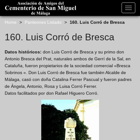
s
k
Toggl
i
navig
p
Home
>
Panteones Listado
>
160. Luis Corró de Bresca
t
o
160. Luis Corró de Bresca
m
a
Datos históricos:
don Luis Corró de Bresca y su primo don
i
Antonio Bresca del Prat, naturales ambos de Gerrí de la Sal, en
n
Cataluña, fueron propietarios de la sociedad comercial «Bresca
c
Sobrinos «. Don Luis Corró de Bresca fue también Alcalde de
o
Málaga, casó con doña Catalina Ferrer Pascual y fueron padres
n
de Ángela, Antonio, Rosa y Luisa Corró Ferrer.
t
Datos facilitados por don Rafael Higuero Corró.
e
n
t