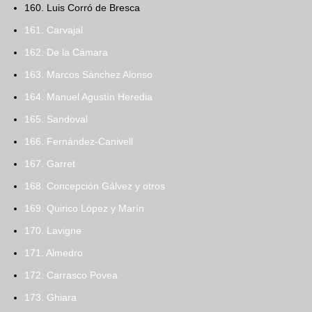
160. Luis Corró de Bresca
161. Carvajal
162. De la Cámara
163. Marcos Sánchez Alonso
164. Manuel Agustín Heredia
165. Sandoval
166. Fernández-Canivell
167. Garret
168. Concepción Gálvez y otros
169. Quirico López y Marín
170. Lavigne
171. Almedro
172. Carrasco Povea
173. Ghiara