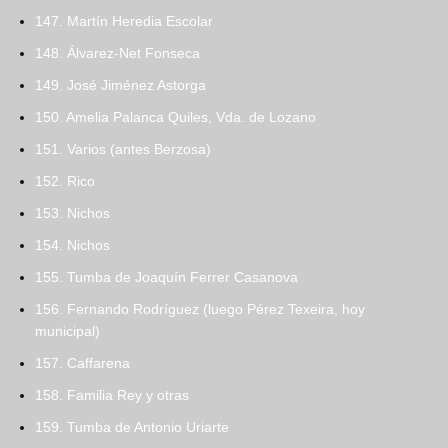
147. Martín Heredia Escolar
148. Álvarez-Net Fonseca
149. José Jiménez Astorga
150. Amelia Palanca Quiles, Vda. de Lozano
151. Varios (antes Berzosa)
152. Rico
153. Nichos
154. Nichos
155. Tumba de Joaquín Ferrer Casanova
156. Fernando Rodríguez (luego Pérez Texeira, hoy
municipal)
157. Caffarena
158. Familia Rey y otras
159. Tumba de Antonio Uriarte