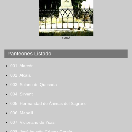
Corró
Panteones Listado
001. Alarcón
002. Alcalá
003. Solano de Quesada
004. Sirvent
005. Hermandad de Ánimas del Sagrario
006. Mapelli
007. Victoriano de Ysasi
008. José Agustín Gómez García