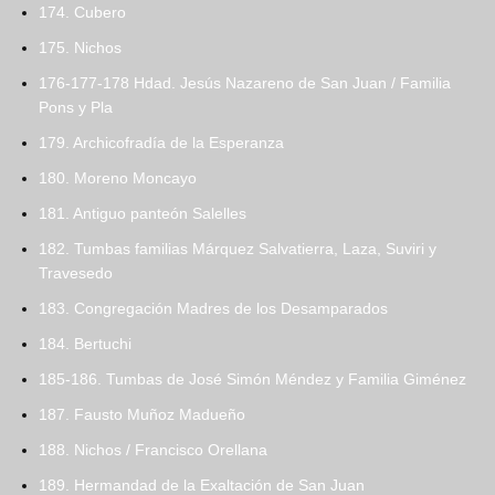
174. Cubero
175. Nichos
176-177-178 Hdad. Jesús Nazareno de San Juan / Familia
Pons y Pla
179. Archicofradía de la Esperanza
180. Moreno Moncayo
181. Antiguo panteón Salelles
182. Tumbas familias Márquez Salvatierra, Laza, Suviri y
Travesedo
183. Congregación Madres de los Desamparados
184. Bertuchi
185-186. Tumbas de José Simón Méndez y Familia Giménez
187. Fausto Muñoz Madueño
188. Nichos / Francisco Orellana
189. Hermandad de la Exaltación de San Juan