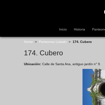
s
k
i
p
t
o
Inicio
Historia
Panteon
m
a
i
Home
>
Panteones Listado
>
174. Cubero
n
174. Cubero
c
o
n
Ubicación:
Calle de Santa Ana, antiguo jardín n° 9.
t
e
n
t