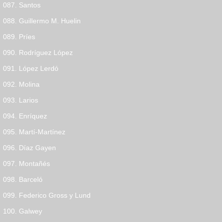
087. Santos
088. Guillermo M. Huelin
089. Príes
090. Rodríguez López
091. López Lerdó
092. Molina
093. Larios
094. Enríquez
095. Martí-Martínez
096. Díaz Gayen
097. Montañés
098. Barceló
099. Federico Gross y Lund
100. Galwey