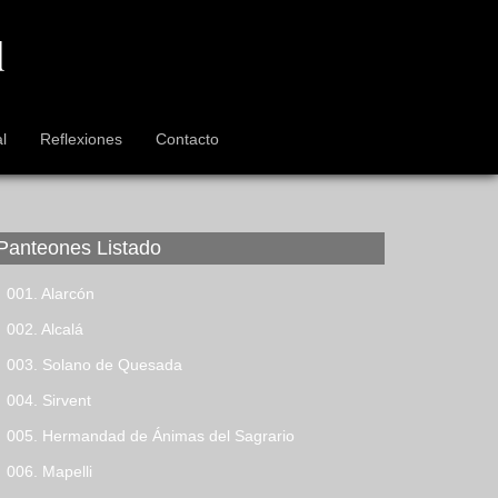
l
Reflexiones
Contacto
Panteones Listado
001. Alarcón
002. Alcalá
003. Solano de Quesada
004. Sirvent
005. Hermandad de Ánimas del Sagrario
006. Mapelli