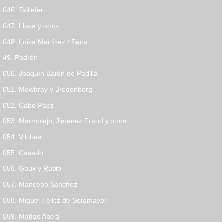
046. Taillefer
047. Llosa y otros
048. Luisa Martínez / Sans
49. Padrón
050. Joaquín Barón de Padilla
051. Mowbray y Bredenberg
052. Cabo Páez
053. Marmolejo, Jiménez Fraud y otros
054. Vilches
055. Casado
056. Goux y Rubio
057. Mancebo Sánchez
058. Miguel Téllez de Sotomayor
059. Matías Abela