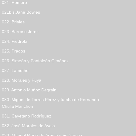
021. Romero
021bis.Jane Bowles
022. Briales
023. Barroso Jerez
024. Piédrola
025. Prados
026. Simeón y Pantaleón Giménez
027. Lamothe
028. Morales y Puya
029. Antonio Muñoz Degrain
030. Miguel de Torres Pérez y tumba de Fernando
Chuliá Manchón
031. Cayetano Rodríguez
032. José Morales de Ayala
033. Manuel María de Arrieta y Velázquez