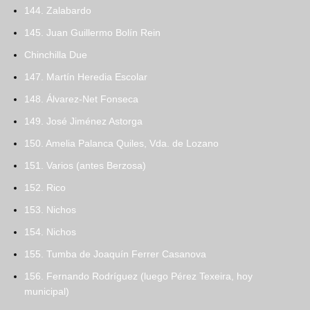
144. Zalabardo
145. Juan Guillermo Bolín Rein
Chinchilla Due
147. Martín Heredia Escolar
148. Álvarez-Net Fonseca
149. José Jiménez Astorga
150. Amelia Palanca Quiles, Vda. de Lozano
151. Varios (antes Berzosa)
152. Rico
153. Nichos
154. Nichos
155. Tumba de Joaquín Ferrer Casanova
156. Fernando Rodríguez (luego Pérez Texeira, hoy
municipal)