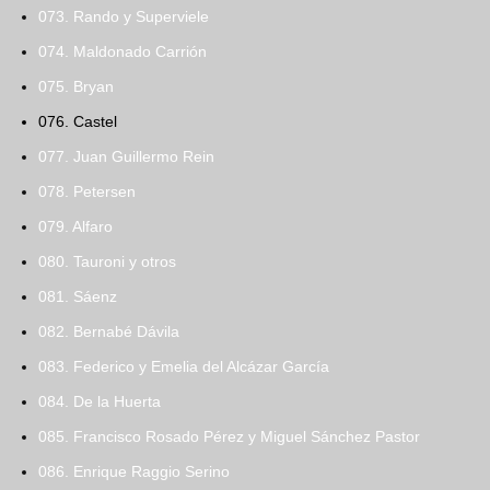
073. Rando y Superviele
074. Maldonado Carrión
075. Bryan
076. Castel
077. Juan Guillermo Rein
078. Petersen
079. Alfaro
080. Tauroni y otros
081. Sáenz
082. Bernabé Dávila
083. Federico y Emelia del Alcázar García
084. De la Huerta
085. Francisco Rosado Pérez y Miguel Sánchez Pastor
086. Enrique Raggio Serino