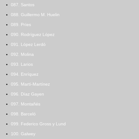
087. Santos
088. Guillermo M. Huelin
089. Príes
090. Rodríguez López
091. López Lerdó
092. Molina
093. Larios
094. Enríquez
095. Martí-Martínez
096. Díaz Gayen
097. Montañés
098. Barceló
099. Federico Gross y Lund
100. Galwey