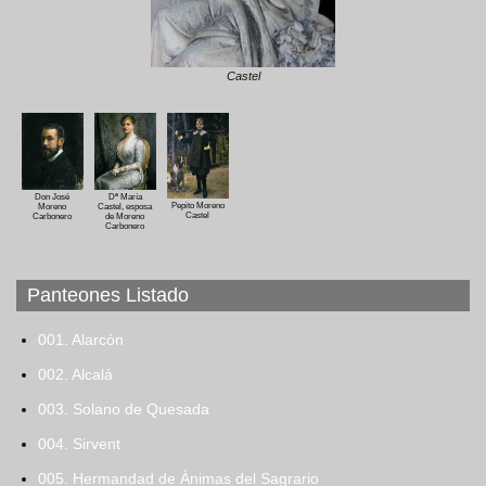
Castel
Don José
Dª María
Pepito Moreno
Moreno
Castel, esposa
Castel
Carbonero
de Moreno
Carbonero
Panteones Listado
001. Alarcón
002. Alcalá
003. Solano de Quesada
004. Sirvent
005. Hermandad de Ánimas del Sagrario