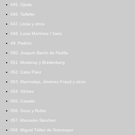
045. Ojeda
046. Taillefer
047. Llosa y otros
048. Luisa Martínez / Sans
49. Padrón
050. Joaquín Barón de Padilla
051. Mowbray y Bredenberg
052. Cabo Páez
053. Marmolejo, Jiménez Fraud y otros
054. Vilches
055. Casado
056. Goux y Rubio
057. Mancebo Sánchez
058. Miguel Téllez de Sotomayor