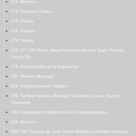
171. Almedro
172. Carrasco Povea
173. Ghiara
174. Cubero
175. Nichos
176-177-178 Hdad. Jesús Nazareno de San Juan / Familia
Pons y Pla
179. Archicofradía de la Esperanza
180. Moreno Moncayo
181. Antiguo panteón Salelles
182. Tumbas familias Márquez Salvatierra, Laza, Suviri y
Travesedo
183. Congregación Madres de los Desamparados
184. Bertuchi
185-186. Tumbas de José Simón Méndez y Familia Giménez