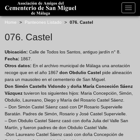
s
k
Toggl
i
navig
p
Home
>
Panteones Listado
>
076. Castel
t
o
076. Castel
m
a
Ubicación:
Calle de Todos los Santos, antiguo jardín n° 8.
i
Fecha:
1867.
n
Otros datos:
En el archivo municipal de Málaga una anotación
c
recoge que en el año 1867
don Obdulio Castel
pide alineación
o
para un mausoleo en el cementerio de San Miguel.
n
Don Simón Castells Vidondo
y
doña María Conceción Sáenz
t
Vázquez
tuvieron los siguientes hijos: Maria Concepción, Simón,
e
Obdulio, Laureano, Diego y María del Rosario Castel Sáenz.
n
– Don Simón Castel Sáenz casó con Dª Rosario Supervielle
t
Baratán. Padres de Simón, Rosario y José Castel Supervielle.
– Don Obdulio Castel Sáenz casó con doña Julia del Valle San
Martín, y fueron padres de don Obdulio Castel Valle.
-Don Laureano Castel Sáenz casó con doña Concepción de