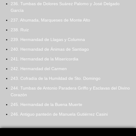
236. Tumbas de Dolores Suárez Palomo y José Delgado
García
237. Ahumada, Marqueses de Monte Alto
238. Ruiz
239. Hermandad de Llagas y Columna
240. Hermandad de Ánimas de Santiago
241. Hermandad de la Misericordia
242. Hermandad del Carmen
243. Cofradía de la Humildad de Sto. Domingo
244. Tumbas de Antonio Paradera Griffo y Esclavas del Divino
Corazón
245. Hermandad de la Buena Muerte
246. Antiguo panteón de Manuela Gutiérrez Casini
Search