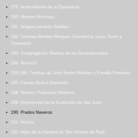
179. Archicofradía de la Esperanza
180. Moreno Moncayo
181. Antiguo panteón Salelles
182. Tumbas familias Márquez Salvatierra, Laza, Suviri y
Travesedo
183. Congregación Madres de los Desamparados
184. Bertuchi
185-186. Tumbas de José Simón Méndez y Familia Giménez
187. Fausto Muñoz Madueño
188. Nichos / Francisco Orellana
189. Hermandad de la Exaltación de San Juan
190. Prados Naveros
191. Nichos
192. Hijas de la Caridad de San Vicente de Paúl