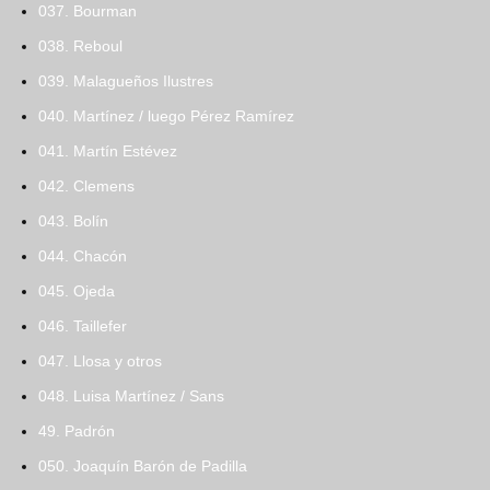
037. Bourman
038. Reboul
039. Malagueños Ilustres
040. Martínez / luego Pérez Ramírez
041. Martín Estévez
042. Clemens
043. Bolín
044. Chacón
045. Ojeda
046. Taillefer
047. Llosa y otros
048. Luisa Martínez / Sans
49. Padrón
050. Joaquín Barón de Padilla