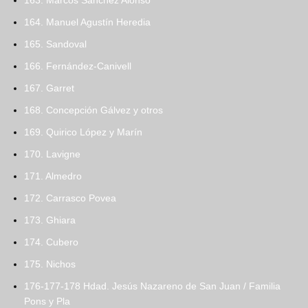
163. Marcos Sánchez Alonso
164. Manuel Agustín Heredia
165. Sandoval
166. Fernández-Canivell
167. Garret
168. Concepción Gálvez y otros
169. Quirico López y Marín
170. Lavigne
171. Almedro
172. Carrasco Povea
173. Ghiara
174. Cubero
175. Nichos
176-177-178 Hdad. Jesús Nazareno de San Juan / Familia
Pons y Pla