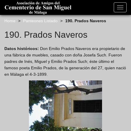
s
k
Toggl
i
navig
p
Home
>
Panteones Listado
>
190. Prados Naveros
t
o
190. Prados Naveros
m
a
Datos históricos:
Don Emilio Prados Naveros era propietario de
i
una fábrica de muebles, casado con doña Josefa Such. Fueron
n
padres de Inés, Miguel y Emilio Prados Such; éste último el
c
famoso poeta Emilio Prados, de la generación del 27, quien nació
o
en Málaga el 4-3-1899.
n
t
e
n
t