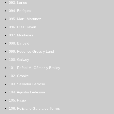
093. Larios
094. Enríquez
095. Martí-Martínez
096. Díaz Gayen
097. Montañés
098. Barceló
099. Federico Gross y Lund
100. Galwey
101. Rafael M. Gómez y Brailey
102. Crooke
103. Salvador Barroso
104. Agustín Ledesma
105. Fazio
106. Feliciano García de Torres