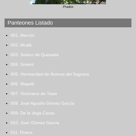
Prados
Panteones Listado
001. Alarcón
002. Alcalá
003. Solano de Quesada
004. Sirvent
005. Hermandad de Ánimas del Sagrario
006. Mapelli
007. Victoriano de Ysasi
008. José Agustín Gómez García
009. De la Vega Casas
010. Juan Gómez García
011. Rivera