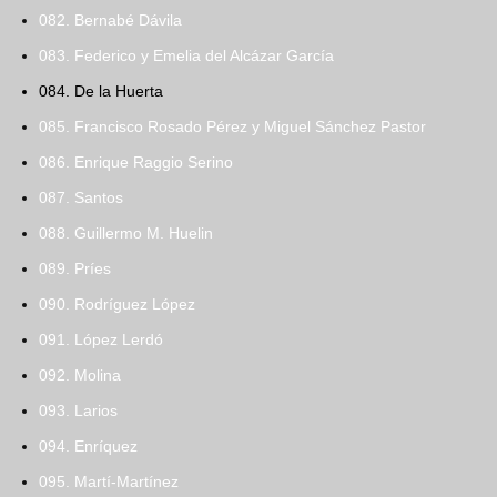
082. Bernabé Dávila
083. Federico y Emelia del Alcázar García
084. De la Huerta
085. Francisco Rosado Pérez y Miguel Sánchez Pastor
086. Enrique Raggio Serino
087. Santos
088. Guillermo M. Huelin
089. Príes
090. Rodríguez López
091. López Lerdó
092. Molina
093. Larios
094. Enríquez
095. Martí-Martínez