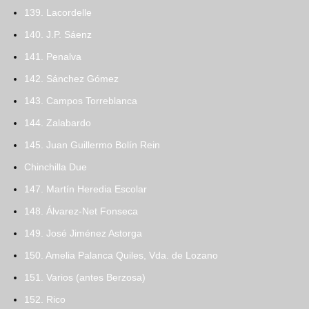
139. Lacordelle
140. J.P. Sáenz
141. Penalva
142. Sánchez Gómez
143. Campos Torreblanca
144. Zalabardo
145. Juan Guillermo Bolín Rein
Chinchilla Due
147. Martín Heredia Escolar
148. Álvarez-Net Fonseca
149. José Jiménez Astorga
150. Amelia Palanca Quiles, Vda. de Lozano
151. Varios (antes Berzosa)
152. Rico