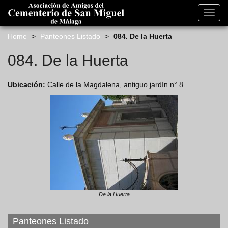
s
k
Toggl
i
navig
p
Home
>
Panteones Listado
>
084. De la Huerta
t
o
084. De la Huerta
m
a
Ubicación:
Calle de la Magdalena, antiguo jardín n° 8.
i
n
c
o
n
t
e
n
t
De la Huerta
Panteones Listado