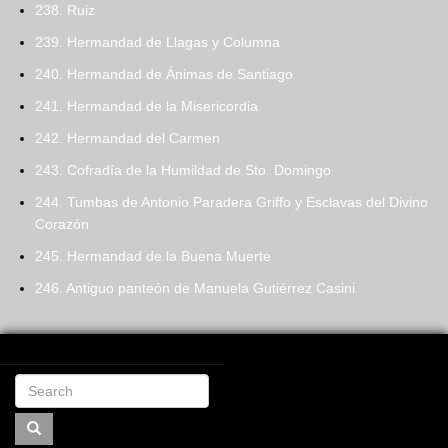
238. Ruiz
239. Hermandad de Llagas y Columna
240. Hermandad de Ánimas de Santiago
241. Hermandad de la Misericordia
242. Hermandad del Carmen
243. Cofradía de la Humildad de Sto. Domingo
244. Tumbas de Antonio Paradera Griffo y Esclavas del Divino
Corazón
245. Hermandad de la Buena Muerte
246. Antiguo panteón de Manuela Gutiérrez Casini
Search