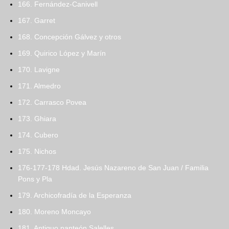
166. Fernández-Canivell
167. Garret
168. Concepción Gálvez y otros
169. Quirico López y Marín
170. Lavigne
171. Almedro
172. Carrasco Povea
173. Ghiara
174. Cubero
175. Nichos
176-177-178 Hdad. Jesús Nazareno de San Juan / Familia
Pons y Pla
179. Archicofradía de la Esperanza
180. Moreno Moncayo
181. Antiguo panteón Salelles