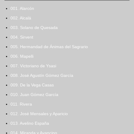
001. Alarcón
002. Alcalá
003. Solano de Quesada
004. Sirvent
005. Hermandad de Ánimas del Sagrario
006. Mapelli
007. Victoriano de Ysasi
008. José Agustín Gómez García
009. De la Vega Casas
010. Juan Gómez García
011. Rivera
012. José Mensales y Aparicio
013. Avelino España
014. Miranda y Avancino