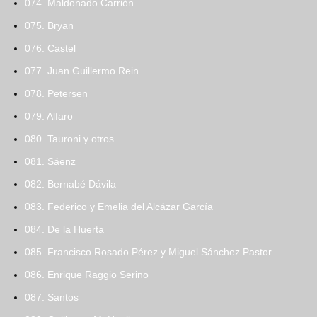
074. Maldonado Carrión
075. Bryan
076. Castel
077. Juan Guillermo Rein
078. Petersen
079. Alfaro
080. Tauroni y otros
081. Sáenz
082. Bernabé Dávila
083. Federico y Emelia del Alcázar García
084. De la Huerta
085. Francisco Rosado Pérez y Miguel Sánchez Pastor
086. Enrique Raggio Serino
087. Santos