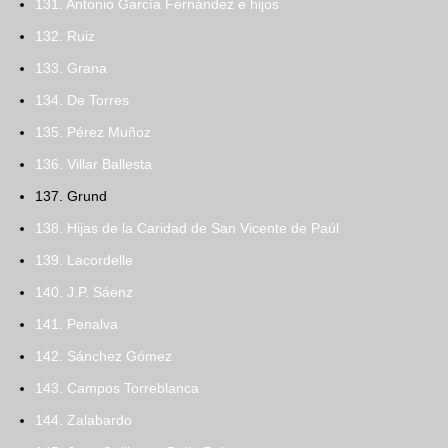
131. Antonio García Fernández e hijos
132. Ruiz
133. Grana
134. De Torres
135. Pérez Muñoz
136. Villar Ballesta
137. Grund
138. Hijas de la Caridad de San Vicente de Paúl
139. Lacordelle
140. J.P. Sáenz
141. Penalva
142. Sánchez Gómez
143. Campos Torreblanca
144. Zalabardo