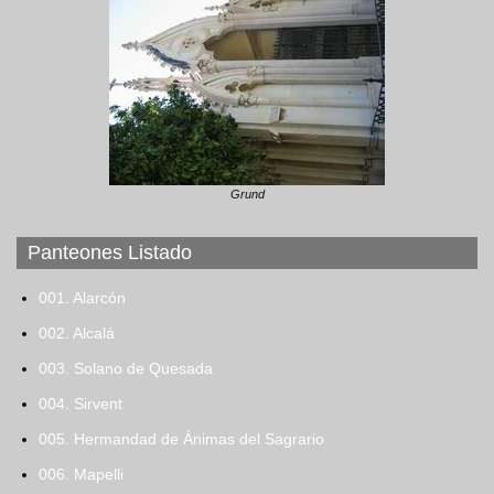
Grund
Panteones Listado
001. Alarcón
002. Alcalá
003. Solano de Quesada
004. Sirvent
005. Hermandad de Ánimas del Sagrario
006. Mapelli