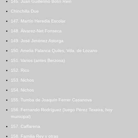
145. Juan Guillermo Bolín Rein
Chinchilla Due
147. Martín Heredia Escolar
148. Álvarez-Net Fonseca
149. José Jiménez Astorga
150. Amelia Palanca Quiles, Vda. de Lozano
151. Varios (antes Berzosa)
152. Rico
153. Nichos
154. Nichos
155. Tumba de Joaquín Ferrer Casanova
156. Fernando Rodríguez (luego Pérez Texeira, hoy
municipal)
157. Caffarena
158. Familia Rey y otras