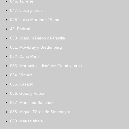
046. Taillefer
047. Llosa y otros
048. Luisa Martínez / Sans
49. Padrón
050. Joaquín Barón de Padilla
051. Mowbray y Bredenberg
052. Cabo Páez
053. Marmolejo, Jiménez Fraud y otros
054. Vilches
055. Casado
056. Goux y Rubio
057. Mancebo Sánchez
058. Miguel Téllez de Sotomayor
059. Matías Abela