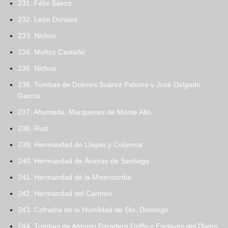
231. Félix Sáenz
232. León Donaire
233. Nichos
234. Muñoz Castaño
235. Nichos
236. Tumbas de Dolores Suárez Palomo y José Delgado
García
237. Ahumada, Marqueses de Monte Alto
238. Ruiz
239. Hermandad de Llagas y Columna
240. Hermandad de Ánimas de Santiago
241. Hermandad de la Misericordia
242. Hermandad del Carmen
243. Cofradía de la Humildad de Sto. Domingo
244. Tumbas de Antonio Paradera Griffo y Esclavas del Divino