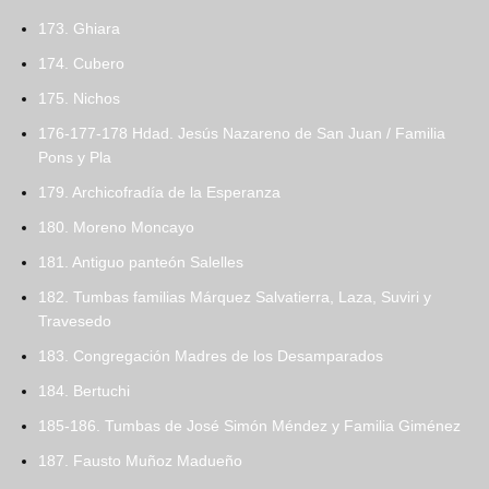
173. Ghiara
174. Cubero
175. Nichos
176-177-178 Hdad. Jesús Nazareno de San Juan / Familia
Pons y Pla
179. Archicofradía de la Esperanza
180. Moreno Moncayo
181. Antiguo panteón Salelles
182. Tumbas familias Márquez Salvatierra, Laza, Suviri y
Travesedo
183. Congregación Madres de los Desamparados
184. Bertuchi
185-186. Tumbas de José Simón Méndez y Familia Giménez
187. Fausto Muñoz Madueño