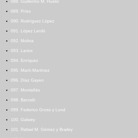
088. Guillermo M. Huelin
089. Príes
090. Rodríguez López
091. López Lerdó
092. Molina
093. Larios
094. Enríquez
095. Martí-Martínez
096. Díaz Gayen
097. Montañés
098. Barceló
099. Federico Gross y Lund
100. Galwey
101. Rafael M. Gómez y Brailey