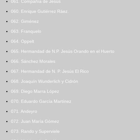
061. Compañía de Jesús
060. Enrique Gutiérrez Ráez.
062. Giménez
063. Franquelo
064. Oppelt
065. Hermandad de N.P. Jesús Orando en el Huerto
066. Sánchez Morales
067. Hermandad de N. P. Jesús El Rico
068. Joaquín Wunderlich y Cidrón
069. Diego Marra López
070. Eduardo García Martínez
071. Andeyro
072. Juan María Gómez
073. Rando y Superviele