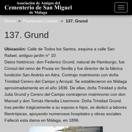
s
k
Toggl
i
navig
p
Home
>
Panteones Listado
>
137. Grund
t
o
137. Grund
m
a
Ubicación:
Calle de Todos los Santos, esquina a calle San
i
Rafael, antiguo jardín n° 10.
n
Datos históricos: don Federico Grund, natural de Hamburgo, fue
c
Consul del reino de Prusia en Sevilla y fue director de la fábrica
o
fundición San Andrés en Adra. Contrajo matrimonio con doña
n
Trinidad Cerero del Campo y Arroyal. Se establecieron en Málaga
t
aproximadamente en el año 1836. De ellas, doña Trinidad y doña
e
Julia Grund y Cerero del Campo contrajeron matrimonio con don
n
Manuel y don Tomás Heredia Livermore. Doña Trinidad Grund,
t
tras perder trágicamente a su esposo e hijos, se dedicó a labores
filantrópicas, apoyando numerosos hospitales y obras sociales.
Falleció esta dama en Málaga, en 1896.