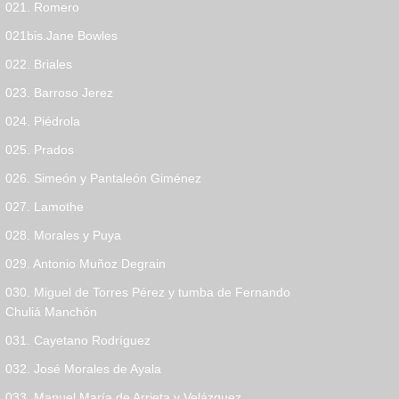
021. Romero
021bis.Jane Bowles
022. Briales
023. Barroso Jerez
024. Piédrola
025. Prados
026. Simeón y Pantaleón Giménez
027. Lamothe
028. Morales y Puya
029. Antonio Muñoz Degrain
030. Miguel de Torres Pérez y tumba de Fernando
Chuliá Manchón
031. Cayetano Rodríguez
032. José Morales de Ayala
033. Manuel María de Arrieta y Velázquez