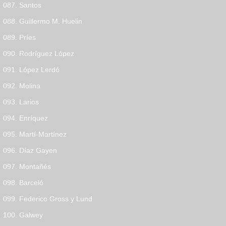
087. Santos
088. Guillermo M. Huelin
089. Príes
090. Rodríguez López
091. López Lerdó
092. Molina
093. Larios
094. Enríquez
095. Martí-Martínez
096. Díaz Gayen
097. Montañés
098. Barceló
099. Federico Gross y Lund
100. Galwey