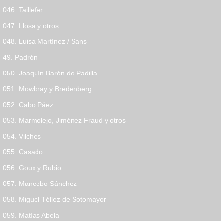
046. Taillefer
047. Llosa y otros
048. Luisa Martínez / Sans
49. Padrón
050. Joaquín Barón de Padilla
051. Mowbray y Bredenberg
052. Cabo Páez
053. Marmolejo, Jiménez Fraud y otros
054. Vilches
055. Casado
056. Goux y Rubio
057. Mancebo Sánchez
058. Miguel Téllez de Sotomayor
059. Matías Abela