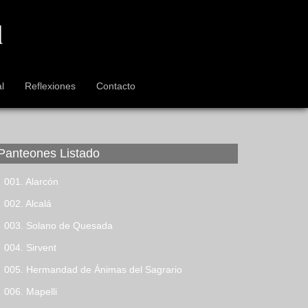
l
Reflexiones
Contacto
Panteones Listado
001. Alarcón
002. Alcalá
003. Solano de Quesada
004. Sirvent
005. Hermandad de Ánimas del Sagrario
006. Mapelli