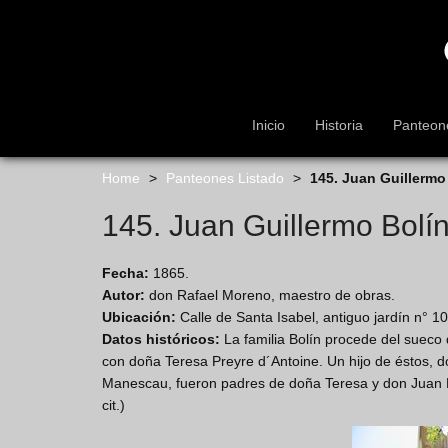
s
k
i
p
t
o
Inicio
Historia
Panteon
m
a
i
Home
>
Panteones Listado
>
145. Juan Guillermo
n
145. Juan Guillermo Bolí
c
o
n
Fecha:
1865.
t
Autor:
don Rafael Moreno, maestro de obras.
e
Ubicación:
Calle de Santa Isabel, antiguo jardín n° 10
n
Datos históricos:
La familia Bolín procede del sueco
t
con doña Teresa Preyre d´Antoine. Un hijo de éstos, 
Manescau, fueron padres de doña Teresa y don Juan B
cit.)