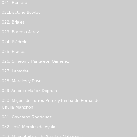
021. Romero
021bis.Jane Bowles
022. Briales
023. Barroso Jerez
024. Piédrola
025. Prados
026. Simeón y Pantaleón Giménez
027. Lamothe
028. Morales y Puya
029. Antonio Muñoz Degrain
030. Miguel de Torres Pérez y tumba de Fernando
Chuliá Manchón
031. Cayetano Rodríguez
032. José Morales de Ayala
033. Manuel María de Arrieta y Velázquez