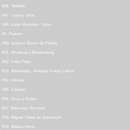
046. Taillefer
047. Llosa y otros
048. Luisa Martínez / Sans
49. Padrón
050. Joaquín Barón de Padilla
051. Mowbray y Bredenberg
052. Cabo Páez
053. Marmolejo, Jiménez Fraud y otros
054. Vilches
055. Casado
056. Goux y Rubio
057. Mancebo Sánchez
058. Miguel Téllez de Sotomayor
059. Matías Abela