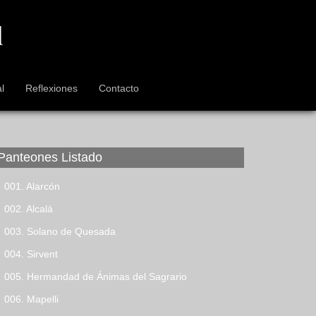
l
Reflexiones
Contacto
Panteones Listado
001. Alarcón
002. Alcalá
003. Solano de Quesada
004. Sirvent
005. Hermandad de Ánimas del Sagrario
006. Mapelli