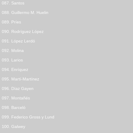
087. Santos
088. Guillermo M. Huelin
089. Príes
090. Rodríguez López
091. López Lerdó
092. Molina
093. Larios
094. Enríquez
095. Martí-Martínez
096. Díaz Gayen
097. Montañés
098. Barceló
099. Federico Gross y Lund
100. Galwey