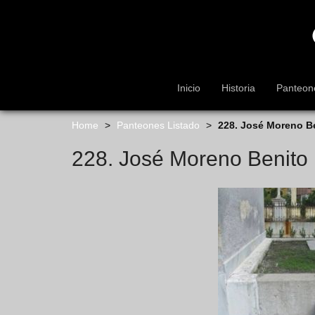
s
k
i
p
t
o
Inicio
Historia
Panteon
m
a
i
Home
>
Panteones Listado
>
228. José Moreno B
n
228. José Moreno Benito
c
o
n
t
e
n
t