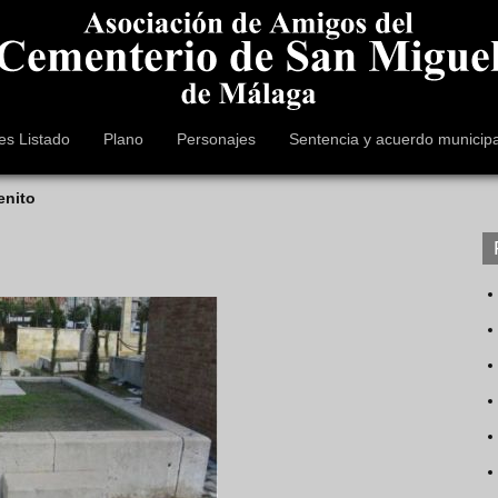
es Listado
Plano
Personajes
Sentencia y acuerdo municipa
enito