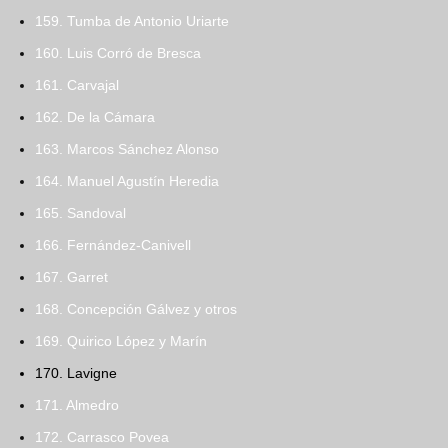
159. Tumba de Antonio Uriarte
160. Luis Corró de Bresca
161. Carvajal
162. De la Cámara
163. Marcos Sánchez Alonso
164. Manuel Agustín Heredia
165. Sandoval
166. Fernández-Canivell
167. Garret
168. Concepción Gálvez y otros
169. Quirico López y Marín
170. Lavigne
171. Almedro
172. Carrasco Povea