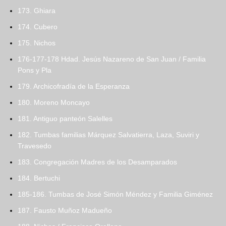
173. Ghiara
174. Cubero
175. Nichos
176-177-178 Hdad. Jesús Nazareno de San Juan / Familia
Pons y Pla
179. Archicofradía de la Esperanza
180. Moreno Moncayo
181. Antiguo panteón Salelles
182. Tumbas familias Márquez Salvatierra, Laza, Suviri y
Travesedo
183. Congregación Madres de los Desamparados
184. Bertuchi
185-186. Tumbas de José Simón Méndez y Familia Giménez
187. Fausto Muñoz Madueño