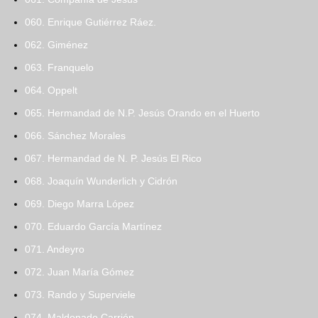
060. Enrique Gutiérrez Ráez.
062. Giménez
063. Franquelo
064. Oppelt
065. Hermandad de N.P. Jesús Orando en el Huerto
066. Sánchez Morales
067. Hermandad de N. P. Jesús El Rico
068. Joaquín Wunderlich y Cidrón
069. Diego Marra López
070. Eduardo García Martínez
071. Andeyro
072. Juan María Gómez
073. Rando y Superviele
074. Maldonado Carrión