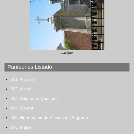
Lavigne
Panteones Listado
001. Alarcón
002. Alcalá
003. Solano de Quesada
004. Sirvent
005. Hermandad de Ánimas del Sagrario
006. Mapelli