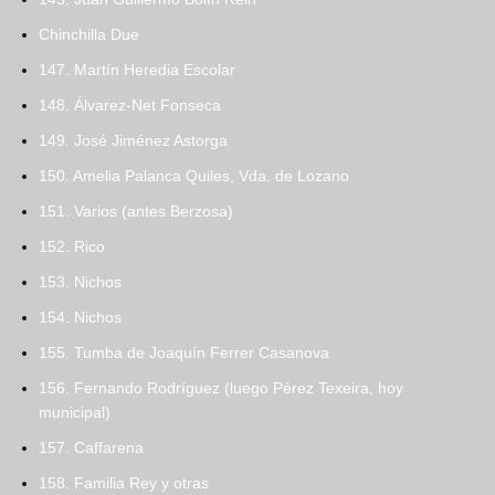
Chinchilla Due
147. Martín Heredia Escolar
148. Álvarez-Net Fonseca
149. José Jiménez Astorga
150. Amelia Palanca Quiles, Vda. de Lozano
151. Varios (antes Berzosa)
152. Rico
153. Nichos
154. Nichos
155. Tumba de Joaquín Ferrer Casanova
156. Fernando Rodríguez (luego Pérez Texeira, hoy
municipal)
157. Caffarena
158. Familia Rey y otras