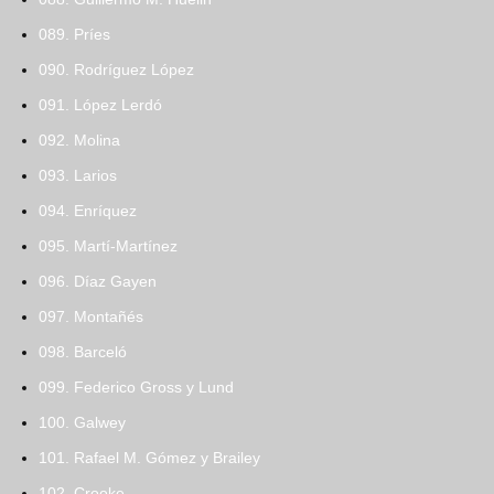
089. Príes
090. Rodríguez López
091. López Lerdó
092. Molina
093. Larios
094. Enríquez
095. Martí-Martínez
096. Díaz Gayen
097. Montañés
098. Barceló
099. Federico Gross y Lund
100. Galwey
101. Rafael M. Gómez y Brailey
102. Crooke