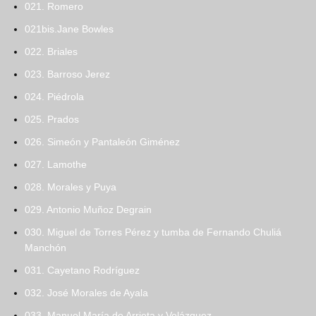
021. Romero
021bis.Jane Bowles
022. Briales
023. Barroso Jerez
024. Piédrola
025. Prados
026. Simeón y Pantaleón Giménez
027. Lamothe
028. Morales y Puya
029. Antonio Muñoz Degrain
030. Miguel de Torres Pérez y tumba de Fernando Chuliá
Manchón
031. Cayetano Rodríguez
032. José Morales de Ayala
033. Manuel María de Arrieta y Velázquez