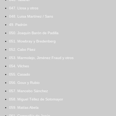
047. Llosa y otros
048. Luisa Martínez / Sans
49. Padrón
050. Joaquín Barón de Padilla
051. Mowbray y Bredenberg
052. Cabo Páez
053. Marmolejo, Jiménez Fraud y otros
054. Vilches
055. Casado
056. Goux y Rubio
057. Mancebo Sánchez
058. Miguel Téllez de Sotomayor
059. Matías Abela
061. Compañía de Jesús