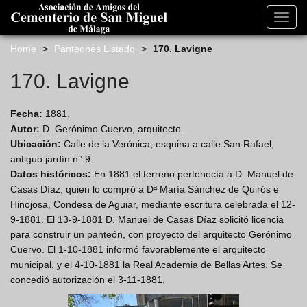
s
k
Toggl
i
navig
p
Home
>
Panteones Listado
>
170. Lavigne
t
o
170. Lavigne
m
a
Fecha:
1881.
i
Autor:
D. Gerónimo Cuervo, arquitecto.
n
Ubicación:
Calle de la Verónica, esquina a calle San Rafael,
c
antiguo jardín n° 9.
o
Datos históricos:
En 1881 el terreno pertenecía a D. Manuel de
n
Casas Díaz, quien lo compró a Dª María Sánchez de Quirós e
t
Hinojosa, Condesa de Aguiar, mediante escritura celebrada el 12-
e
9-1881. El 13-9-1881 D. Manuel de Casas Díaz solicitó licencia
n
para construir un panteón, con proyecto del arquitecto Gerónimo
t
Cuervo. El 1-10-1881 informó favorablemente el arquitecto
municipal, y el 4-10-1881 la Real Academia de Bellas Artes. Se
concedió autorización el 3-11-1881.