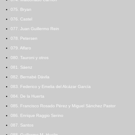
075. Bryan
076. Castel
077. Juan Guillermo Rein
078. Petersen
079. Alfaro
080. Tauroni y otros
081. Sáenz
082. Bernabé Dávila
083. Federico y Emelia del Alcázar García
084. De la Huerta
085. Francisco Rosado Pérez y Miguel Sánchez Pastor
086. Enrique Raggio Serino
087. Santos
088. Guillermo M. Huelin