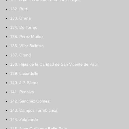
132. Ruiz
133. Grana
134. De Torres
135. Pérez Muñoz
136. Villar Ballesta
137. Grund
138. Hijas de la Caridad de San Vicente de Paúl
139. Lacordelle
140. J.P. Sáenz
141. Penalva
142. Sánchez Gómez
143. Campos Torreblanca
144. Zalabardo
145. Juan Guillermo Bolín Rein