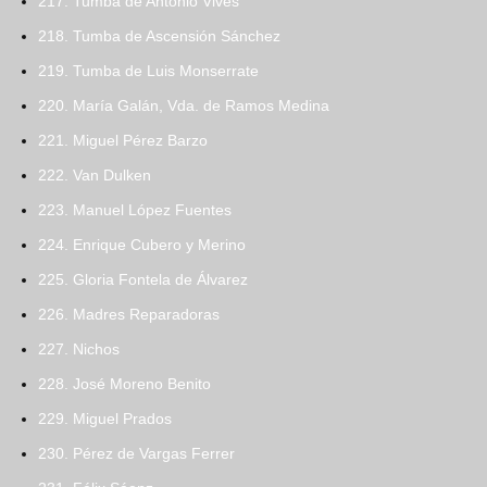
217. Tumba de Antonio Vives
218. Tumba de Ascensión Sánchez
219. Tumba de Luis Monserrate
220. María Galán, Vda. de Ramos Medina
221. Miguel Pérez Barzo
222. Van Dulken
223. Manuel López Fuentes
224. Enrique Cubero y Merino
225. Gloria Fontela de Álvarez
226. Madres Reparadoras
227. Nichos
228. José Moreno Benito
229. Miguel Prados
230. Pérez de Vargas Ferrer