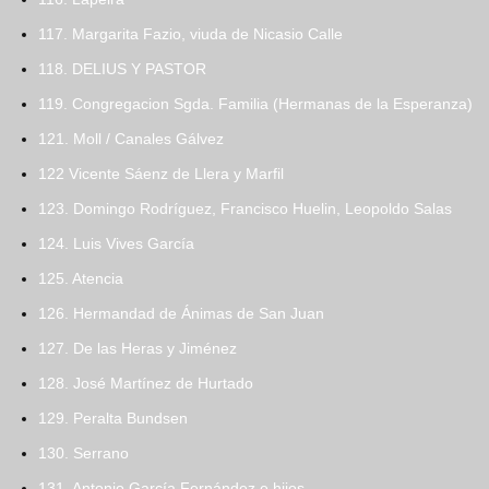
117. Margarita Fazio, viuda de Nicasio Calle
118. DELIUS Y PASTOR
119. Congregacion Sgda. Familia (Hermanas de la Esperanza)
121. Moll / Canales Gálvez
122 Vicente Sáenz de Llera y Marfil
123. Domingo Rodríguez, Francisco Huelin, Leopoldo Salas
124. Luis Vives García
125. Atencia
126. Hermandad de Ánimas de San Juan
127. De las Heras y Jiménez
128. José Martínez de Hurtado
129. Peralta Bundsen
130. Serrano
131. Antonio García Fernández e hijos