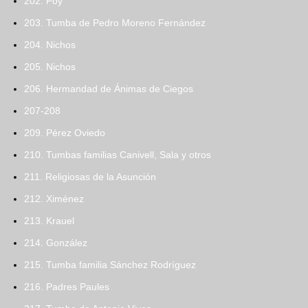
202. Poy
203. Tumba de Pedro Moreno Fernández
204. Nichos
205. Nichos
206. Hermandad de Ánimas de Ciegos
207-208
209. Pérez Oviedo
210. Tumbas familias Canivell, Sala y otros
211. Religiosas de la Asunción
212. Ximénez
213. Krauel
214. González
215. Tumba familia Sánchez Rodríguez
216. Padres Paules